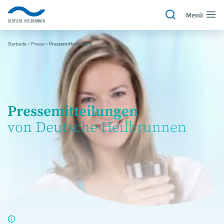
Menü
Startseite
~
Presse
~
Pressemitteilungen
Pressemitteilungen
von Deutsche Heilbrunnen