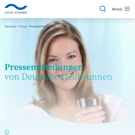
Menü
Startseite
~
Presse
~
Pressemitteilungen
Pressemitteilungen
von Deutsche Heilbrunnen