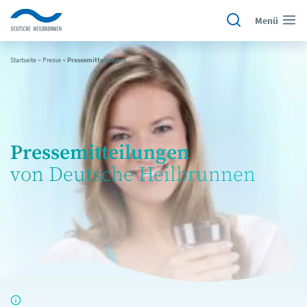
Menü
Startseite
~
Presse
~
Pressemitteilungen
Pressemitteilungen
von Deutsche Heilbrunnen