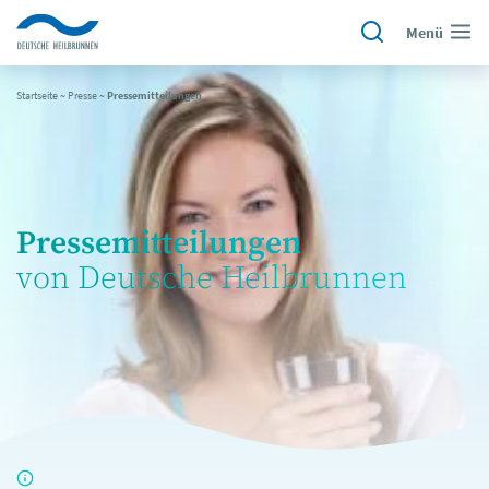
Menü
Startseite
~
Presse
~
Pressemitteilungen
Pressemitteilungen
von Deutsche Heilbrunnen