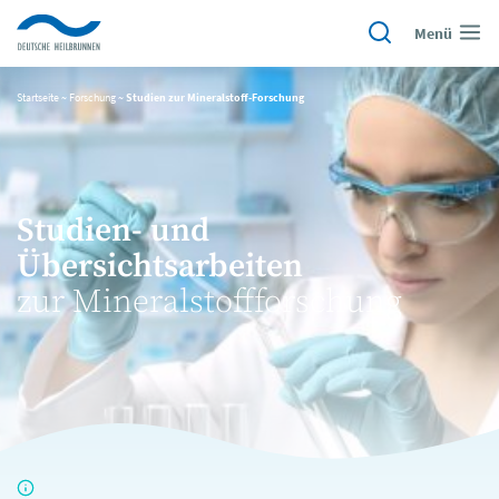
Menü
Startseite
~
Forschung
~
Studien zur Mineralstoff-Forschung
Studien- und
Übersichtsarbeiten
zur Mineralstoffforschung