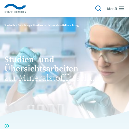
Menü
Startseite
~
Forschung
~
Studien zur Mineralstoff-Forschung
Studien- und
Übersichtsarbeiten
zur Mineralstoffforschung