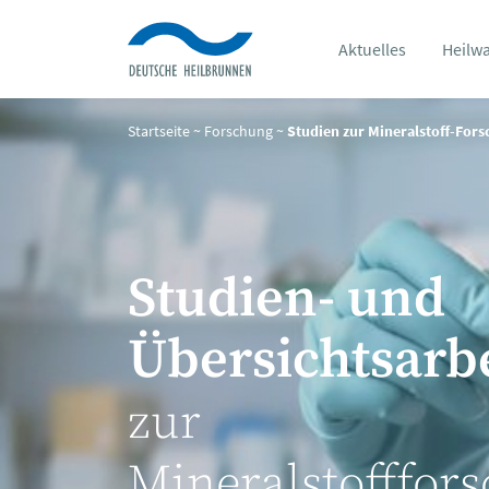
Aktuelles
Heilw
Startseite
~
Forschung
~
Studien zur Mineralstoff-For
Studien- und
Übersichtsarb
zur
Mineralstofffor