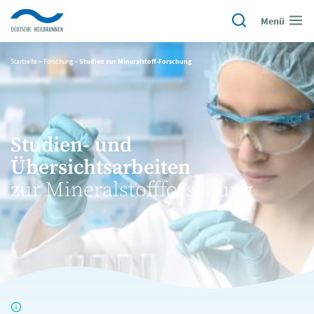
Menü
Startseite
~
Forschung
~
Studien zur Mineralstoff-Forschung
Studien- und
Übersichtsarbeiten
zur Mineralstoffforschung