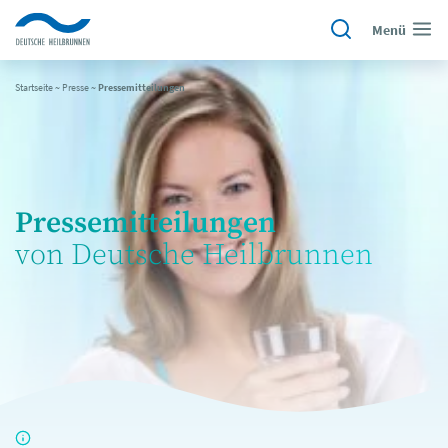
Menü
Startseite
~
Presse
~
Pressemitteilungen
Pressemitteilungen
von Deutsche Heilbrunnen