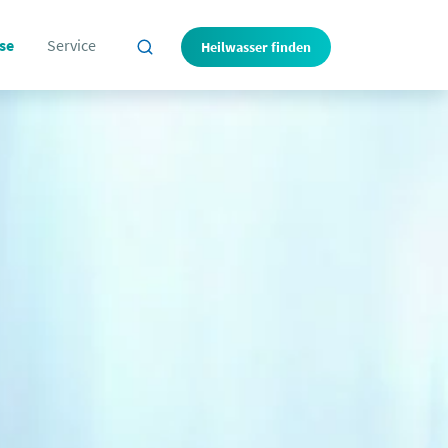
se
Service
Heilwasser finden