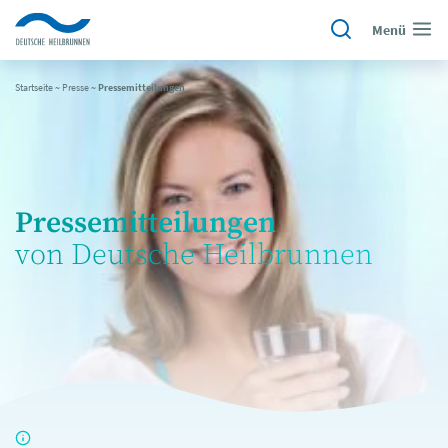
Menü
Startseite
~
Presse
~
Pressemitteilungen
Pressemitteilungen
von Deutsche Heilbrunnen