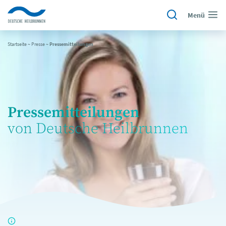
Menü
Startseite
~
Presse
~
Pressemitteilungen
Pressemitteilungen
von Deutsche Heilbrunnen