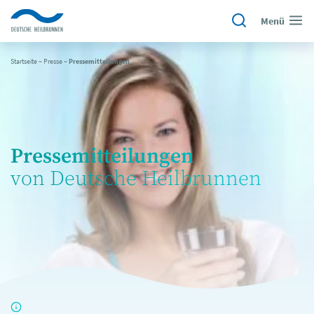
Menü
Startseite
~
Presse
~
Pressemitteilungen
Pressemitteilungen
von Deutsche Heilbrunnen