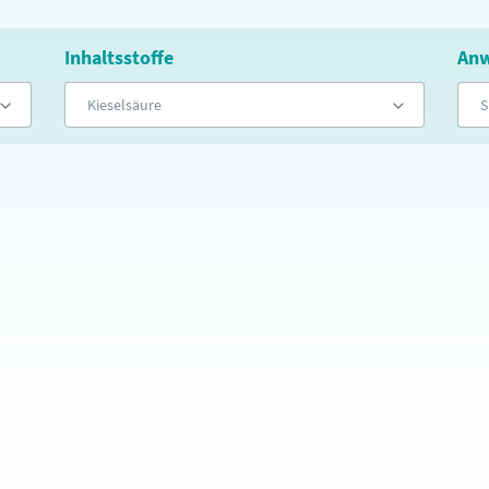
Inhaltsstoffe
Anw
Kieselsäure
S