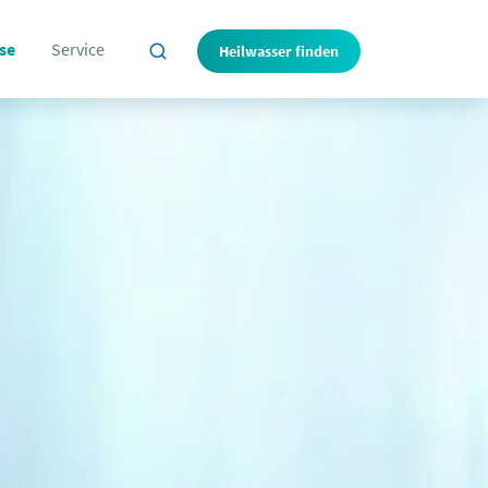
se
Service
Heilwasser finden