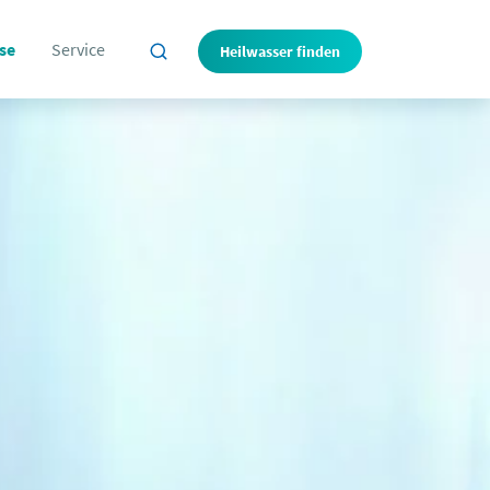
se
Service
Heilwasser finden