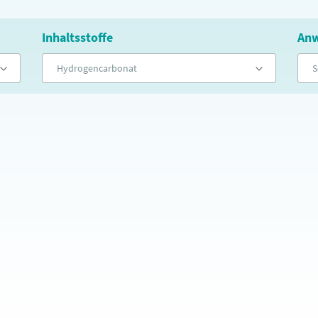
Inhaltsstoffe
Anw
Hydrogencarbonat
S