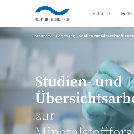
Aktuelles
Heilw
Startseite
~
Forschung
~
Studien zur Mineralstoff-For
Studien- und
Übersichtsarb
zur
Mineralstofffor