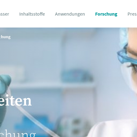
asser
Inhaltsstoffe
Anwendungen
Forschung
Pres
schung
eiten
schung