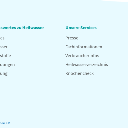
swertes zu Heilwasser
Unsere Services
les
Presse
sser
Fachinformationen
stoffe
Verbraucherinfos
dungen
Heilwasserverzeichnis
hung
Knochencheck
en e.V.