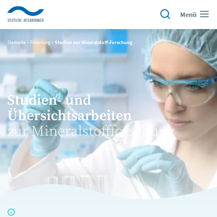
Menü
Startseite
~
Forschung
~
Studien zur Mineralstoff-Forschung
Studien- und
Übersichtsarbeiten
zur Mineralstoffforschung