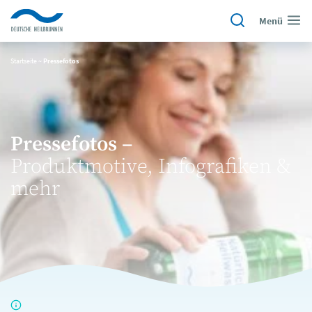
Menü
Startseite
~
Pressefotos
Pressefotos –
Produktmotive, Infografiken &
mehr