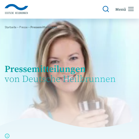
Menü
Startseite
~
Presse
~
Pressemitteilungen
Pressemitteilungen
von Deutsche Heilbrunnen