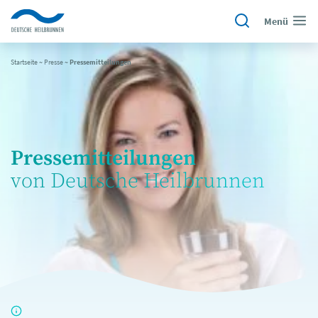
Menü
Startseite
~
Presse
~
Pressemitteilungen
Pressemitteilungen
von Deutsche Heilbrunnen