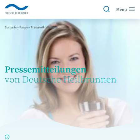
Menü
Startseite
~
Presse
~
Pressemitteilungen
Pressemitteilungen
von Deutsche Heilbrunnen