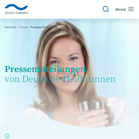
Menü
Startseite
~
Presse
~
Pressemitteilungen
Pressemitteilungen
von Deutsche Heilbrunnen