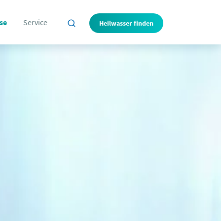
se
Service
Heilwasser finden