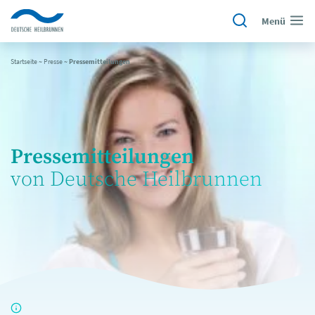
Menü
Startseite
~
Presse
~
Pressemitteilungen
Pressemitteilungen
von Deutsche Heilbrunnen