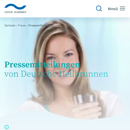
Menü
Startseite
~
Presse
~
Pressemitteilungen
Pressemitteilungen
von Deutsche Heilbrunnen