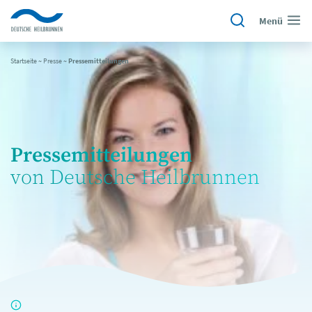
Menü
Startseite
~
Presse
~
Pressemitteilungen
Pressemitteilungen
von Deutsche Heilbrunnen