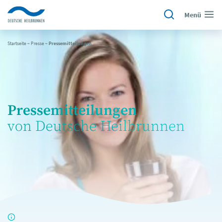
Menü
Startseite
~
Presse
~
Pressemitteilungen
Pressemitteilungen
von Deutsche Heilbrunnen