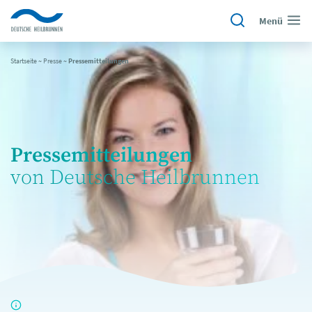
Menü
Startseite
~
Presse
~
Pressemitteilungen
Pressemitteilungen
von Deutsche Heilbrunnen