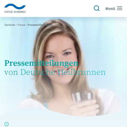
Menü
Startseite
~
Presse
~
Pressemitteilungen
Pressemitteilungen
von Deutsche Heilbrunnen