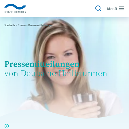
Menü
Startseite
~
Presse
~
Pressemitteilungen
Pressemitteilungen
von Deutsche Heilbrunnen