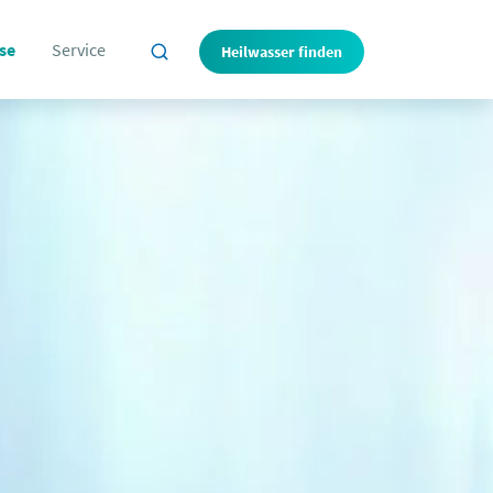
se
Service
Heilwasser finden