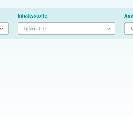
Inhaltsstoffe
Anw
Kohlensäure
S