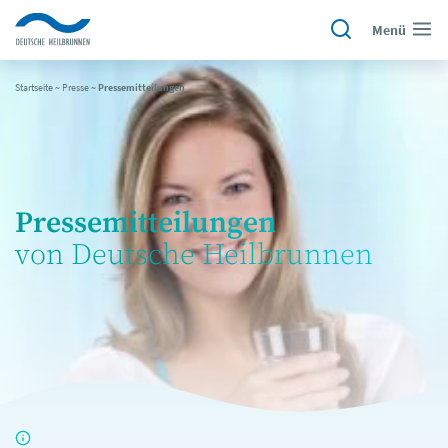
Menü
Startseite
~
Presse
~
Pressemitteilungen
Pressemitteilungen
von Deutsche Heilbrunnen