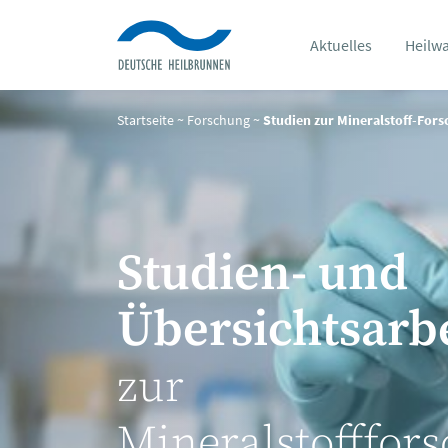
Aktuelles
Heilw
Startseite
~
Forschung
~
Studien zur Mineralstoff-For
Studien- und
Übersichtsarb
zur
Mineralstofffor