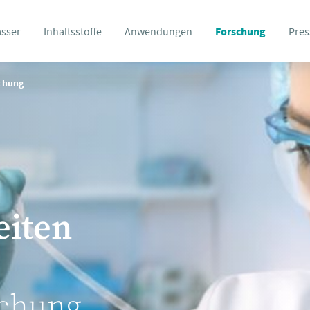
asser
Inhaltsstoffe
Anwendungen
Forschung
Pres
schung
eiten
schung