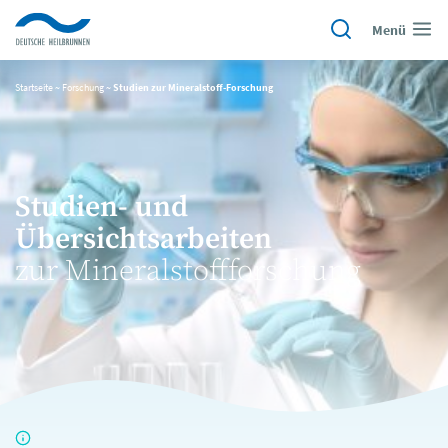
Menü
Startseite
~
Forschung
~
Studien zur Mineralstoff-Forschung
Studien- und
Übersichtsarbeiten
zur Mineralstoffforschung