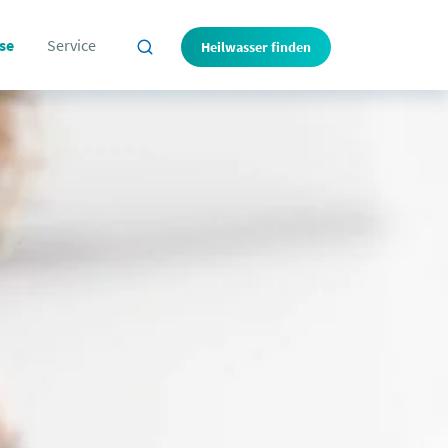
se
Service
Heilwasser finden