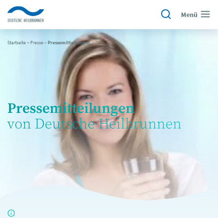
Menü
Startseite
~
Presse
~
Pressemitteilungen
Pressemitteilungen
von Deutsche Heilbrunnen