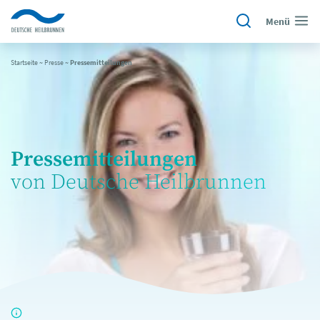
Menü
Startseite
~
Presse
~
Pressemitteilungen
Pressemitteilungen
von Deutsche Heilbrunnen