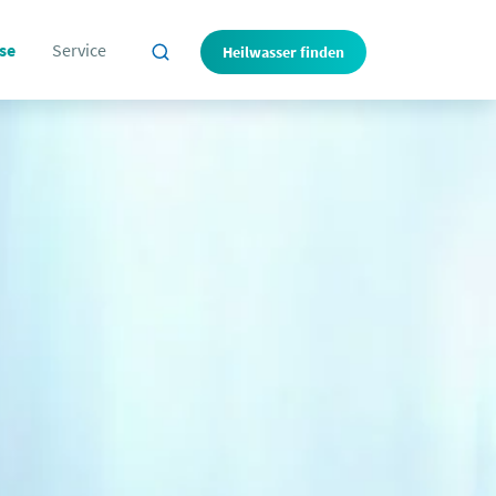
se
Service
Heilwasser finden