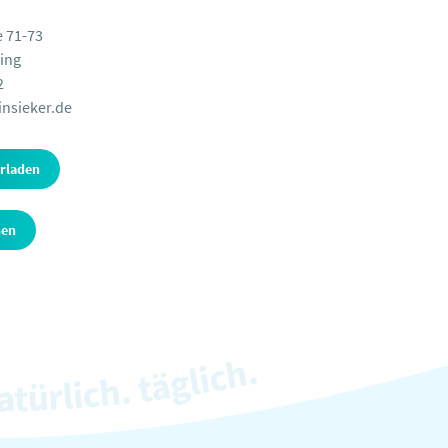
e 71-73
ing
2
insieker.de
erladen
hen