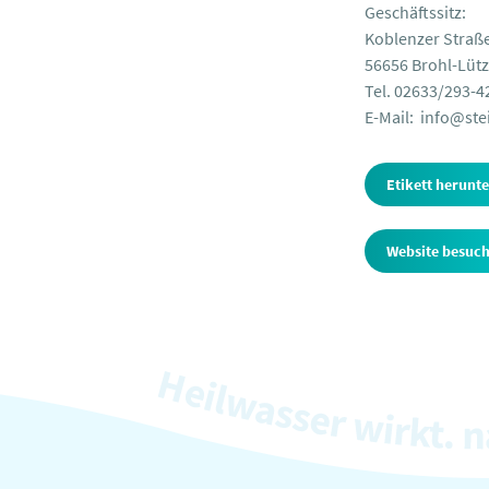
Geschäftssitz:
Koblenzer Straß
56656 Brohl-Lütz
Tel. 02633/293-4
E-Mail:
info@ste
Etikett herunt
Website besuc