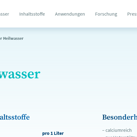
asser
Inhaltsstoffe
Anwendungen
Forschung
Pres
er Heilwasser
lwasser
ltsstoffe
Besonderh
– calciumreich
pro 1 Liter