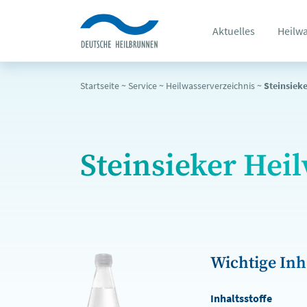
Aktuelles
Heilw
Startseite
~
Service
~
Heilwasserverzeichnis
~
Steinsiek
Steinsieker Hei
Wichtige Inha
Inhaltsstoffe