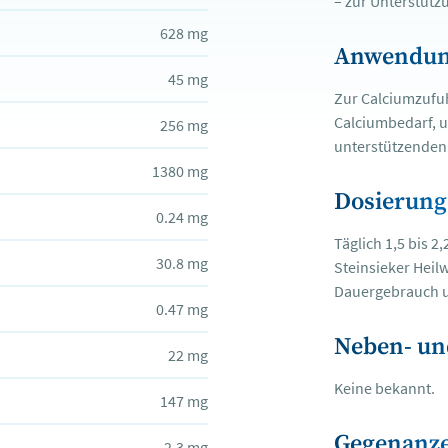
– zur Unterstütz
628 mg
Anwendun
45 mg
Zur Calciumzufu
Calciumbedarf, u
256 mg
unterstützenden
1380 mg
Dosierung
0.24 mg
Täglich 1,5 bis 2,
30.8 mg
Steinsieker Hei
Dauergebrauch un
0.47 mg
Neben- un
22 mg
Keine bekannt.
147 mg
Gegenanz
2.3 mg