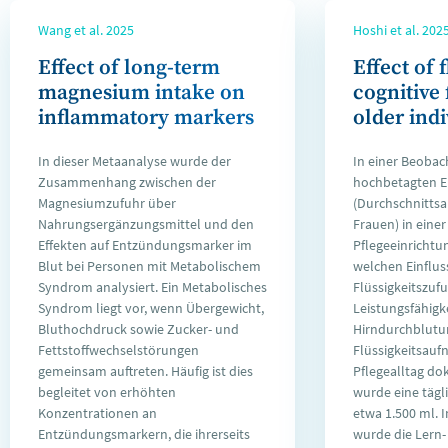
Wang et al. 2025
Hoshi et al. 202
Effect of long-term
Effect of 
magnesium intake on
cognitive 
inflammatory markers
older ind
In dieser Metaanalyse wurde der
In einer Beobac
Zusammenhang zwischen der
hochbetagten 
Magnesiumzufuhr über
(Durchschnittsal
Nahrungsergänzungsmittel und den
Frauen) in einer
Effekten auf Entzündungsmarker im
Pflegeeinrichtu
Blut bei Personen mit Metabolischem
welchen Einfluss
Syndrom analysiert. Ein Metabolisches
Flüssigkeitszufu
Syndrom liegt vor, wenn Übergewicht,
Leistungsfähigk
Bluthochdruck sowie Zucker- und
Hirndurchblutun
Fettstoffwechselstörungen
Flüssigkeitsau
gemeinsam auftreten. Häufig ist dies
Pflegealltag d
begleitet von erhöhten
wurde eine täg
Konzentrationen an
etwa 1.500 ml. 
Entzündungsmarkern, die ihrerseits
wurde die Lern-