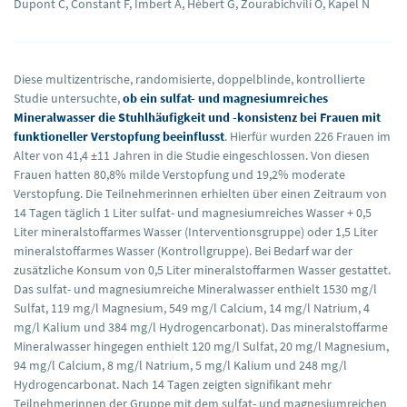
Dupont C, Constant F, Imbert A, Hébert G, Zourabichvili O, Kapel N
Diese multizentrische, randomisierte, doppelblinde, kontrollierte
Studie untersuchte,
ob ein sulfat- und magnesiumreiches
Mineralwasser die Stuhlhäufigkeit und -konsistenz bei Frauen mit
funktioneller Verstopfung beeinflusst
. Hierfür wurden 226 Frauen im
Alter von 41,4 ±11 Jahren in die Studie eingeschlossen. Von diesen
Frauen hatten 80,8% milde Verstopfung und 19,2% moderate
Verstopfung. Die Teilnehmerinnen erhielten über einen Zeitraum von
14 Tagen täglich 1 Liter sulfat- und magnesiumreiches Wasser + 0,5
Liter mineralstoffarmes Wasser (Interventionsgruppe) oder 1,5 Liter
mineralstoffarmes Wasser (Kontrollgruppe). Bei Bedarf war der
zusätzliche Konsum von 0,5 Liter mineralstoffarmen Wasser gestattet.
Das sulfat- und magnesiumreiche Mineralwasser enthielt 1530 mg/l
Sulfat, 119 mg/l Magnesium, 549 mg/l Calcium, 14 mg/l Natrium, 4
mg/l Kalium und 384 mg/l Hydrogencarbonat). Das mineralstoffarme
Mineralwasser hingegen enthielt 120 mg/l Sulfat, 20 mg/l Magnesium,
94 mg/l Calcium, 8 mg/l Natrium, 5 mg/l Kalium und 248 mg/l
Hydrogencarbonat. Nach 14 Tagen zeigten signifikant mehr
Teilnehmerinnen der Gruppe mit dem sulfat- und magnesiumreichen