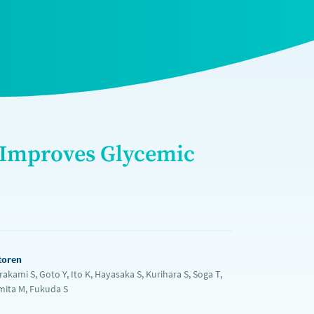
 Improves Glycemic
toren
akami S, Goto Y, Ito K, Hayasaka S, Kurihara S, Soga T,
mita M, Fukuda S