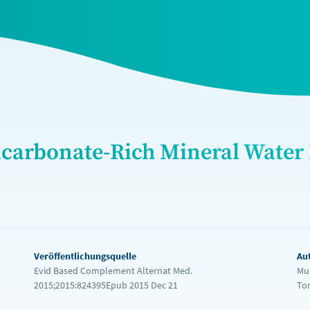
icarbonate-Rich Mineral Water
Veröffentlichungsquelle
Au
Evid Based Complement Alternat Med.
Mur
2015;2015:824395Epub 2015 Dec 21
To