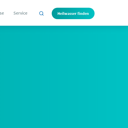
se
Service
Heilwasser finden