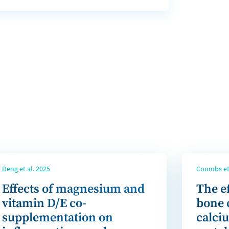
Deng et al. 2025
Coombs et 
Effects of magnesium and
The e
vitamin D/E co-
bone 
supplementation on
calci