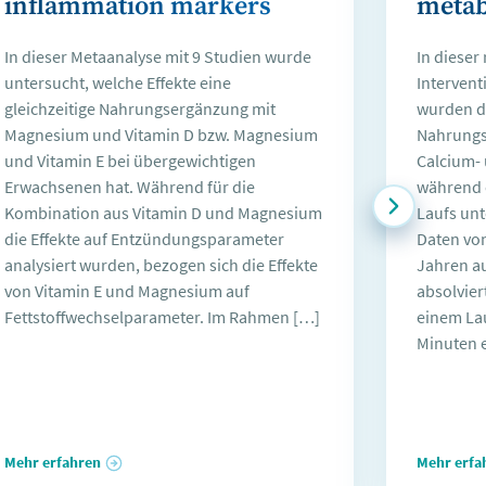
inflammation markers
metab
In dieser Metaanalyse mit 9 Studien wurde
In dieser
untersucht, welche Effekte eine
Intervent
gleichzeitige Nahrungsergänzung mit
wurden d
Magnesium und Vitamin D bzw. Magnesium
Nahrungs
und Vitamin E bei übergewichtigen
Calcium-
Erwachsenen hat. Während für die
während 
Kombination aus Vitamin D und Magnesium
Laufs unt
die Effekte auf Entzündungsparameter
Daten von
analysiert wurden, bezogen sich die Effekte
Jahren a
von Vitamin E und Magnesium auf
absolvier
Fettstoffwechselparameter. Im Rahmen […]
einem Lau
Minuten 
Mehr erfahren
Mehr erfa