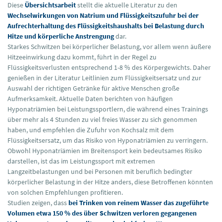
Diese
Übersichtsarbeit
stellt die aktuelle Literatur zu den
Wechselwirkungen von Natrium und Flüssigkeitszufuhr bei der
Aufrechterhaltung des Flüssigkeitshaushalts bei Belastung durch
Hitze und körperliche Anstrengung
dar.
Starkes Schwitzen bei körperlicher Belastung, vor allem wenn äußere
Hitzeeinwirkung dazu kommt, führt in der Regel zu
Flüssigkeitsverlusten entsprechend 1-8 % des Körpergewichts. Daher
genießen in der Literatur Leitlinien zum Flüssigkeitsersatz und zur
Auswahl der richtigen Getränke für aktive Menschen große
Aufmerksamkeit. Aktuelle Daten berichten von häufigen
Hyponatriämien bei Leistungssportlern, die während eines Trainings
über mehr als 4 Stunden zu viel freies Wasser zu sich genommen
haben, und empfehlen die Zufuhr von Kochsalz mit dem
Flüssigkeitsersatz, um das Risiko von Hyponatriämien zu verringern.
Obwohl Hyponatriämien im Breitensport kein bedeutsames Risiko
darstellen, ist das im Leistungssport mit extremen
Langzeitbelastungen und bei Personen mit beruflich bedingter
körperlicher Belastung in der Hitze anders, diese Betroffenen könnten
von solchen Empfehlungen profitieren.
Studien zeigen, dass
bei Trinken von reinem Wasser das zugeführte
Volumen etwa 150 % des über Schwitzen verloren gegangenen