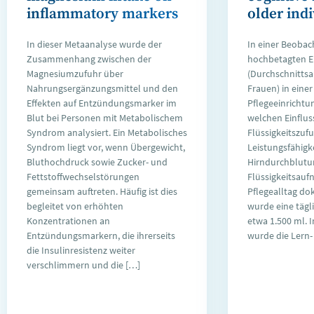
inflammatory markers
older ind
In dieser Metaanalyse wurde der
In einer Beobac
Zusammenhang zwischen der
hochbetagten 
Magnesiumzufuhr über
(Durchschnittsal
Nahrungsergänzungsmittel und den
Frauen) in einer
Effekten auf Entzündungsmarker im
Pflegeeinrichtu
Blut bei Personen mit Metabolischem
welchen Einfluss
Syndrom analysiert. Ein Metabolisches
Flüssigkeitszufu
Syndrom liegt vor, wenn Übergewicht,
Leistungsfähigk
Bluthochdruck sowie Zucker- und
Hirndurchblutun
Fettstoffwechselstörungen
Flüssigkeitsau
gemeinsam auftreten. Häufig ist dies
Pflegealltag d
begleitet von erhöhten
wurde eine täg
Konzentrationen an
etwa 1.500 ml. 
Entzündungsmarkern, die ihrerseits
wurde die Lern-
die Insulinresistenz weiter
verschlimmern und die […]