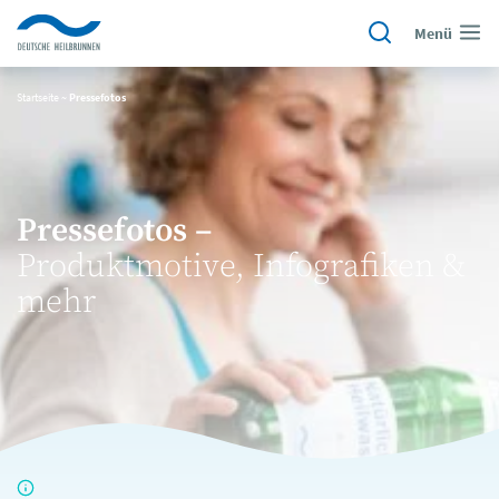
Menü
Startseite
~
Pressefotos
Pressefotos –
Produktmotive, Infografiken &
mehr