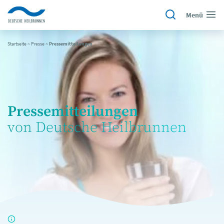
Menü
Startseite
~
Presse
~
Pressemitteilungen
Pressemitteilungen
von Deutsche Heilbrunnen