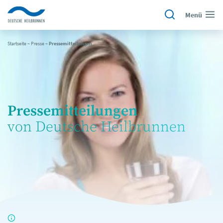
Menü
Startseite
~
Presse
~
Pressemitteilungen
Pressemitteilungen
von Deutsche Heilbrunnen