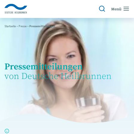
Menü
Startseite
~
Presse
~
Pressemitteilungen
Pressemitteilungen
von Deutsche Heilbrunnen