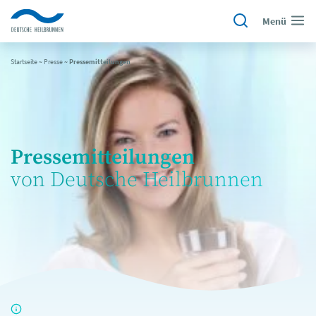
Menü
Startseite
~
Presse
~
Pressemitteilungen
Pressemitteilungen
von Deutsche Heilbrunnen