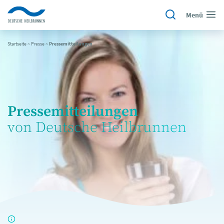
Menü
Startseite
~
Presse
~
Pressemitteilungen
Pressemitteilungen
von Deutsche Heilbrunnen