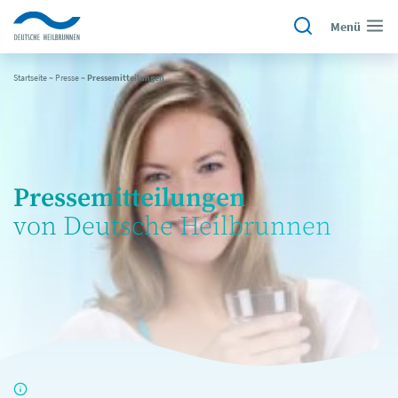
Menü
Startseite
~
Presse
~
Pressemitteilungen
Pressemitteilungen
von Deutsche Heilbrunnen